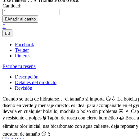
Size matters 😏💧 Hidrátate como toca.
Cantidad:

Añadir al carrito



Facebook
Twitter
Pinterest
Escribe tu reseña
Descripción
Detalles del producto
Revisión
Cuando se trata de hidratarse… el tamaño sí importa 😏💧 La botella p
diseño en verde y mensaje directo, es ideal para acompañarte en el gym
llevarla en cualquier bolsillo, mochila o bolso sin problema 🎒 💧 
y resistente a golpes 🔒 Tapón de rosca con cierre hermético 🧊 Boca a
eliminar olor inicial, usa bicarbonato con agua caliente, deja reposar 
cuestión de tamaño 😏💧