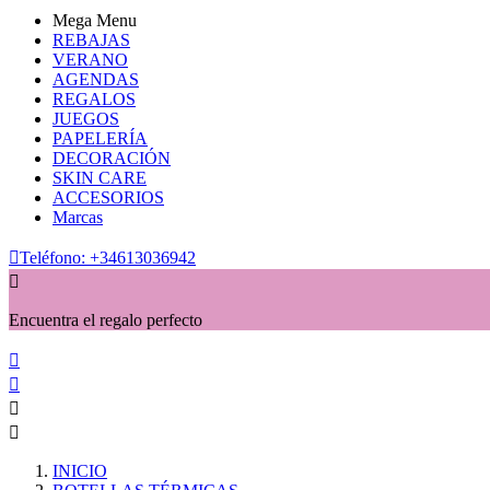
Mega Menu
REBAJAS
VERANO
AGENDAS
REGALOS
JUEGOS
PAPELERÍA
DECORACIÓN
SKIN CARE
ACCESORIOS
Marcas

Teléfono:
+34613036942

Encuentra el regalo perfecto




INICIO