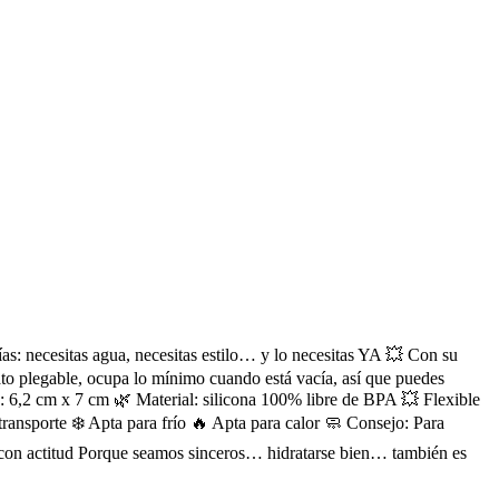
as: necesitas agua, necesitas estilo… y lo necesitas YA 💥 Con su
rmato plegable, ocupa lo mínimo cuando está vacía, así que puedes
: 6,2 cm x 7 cm 🌿 Material: silicona 100% libre de BPA 💥 Flexible
transporte ❄️ Apta para frío 🔥 Apta para calor 🧼 Consejo: Para
tica con actitud Porque seamos sinceros… hidratarse bien… también es