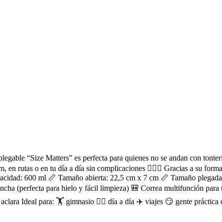
legable “Size Matters” es perfecta para quienes no se andan con tonterí
, en rutas o en tu día a día sin complicaciones 🏋️‍♂️🌿 Gracias a su fo
Capacidad: 600 ml 📏 Tamaño abierta: 22,5 cm x 7 cm 📏 Tamaño plegada
ncha (perfecta para hielo y fácil limpieza) 🎒 Correa multifunción para 
y aclara Ideal para: 🏋️ gimnasio 🚶‍♂️ día a día ✈️ viajes 😏 gente prác