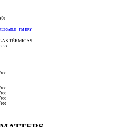
(0)
PLEGABLE - I´M DRY
LAS TÉRMICAS
ecio
E MATTERS