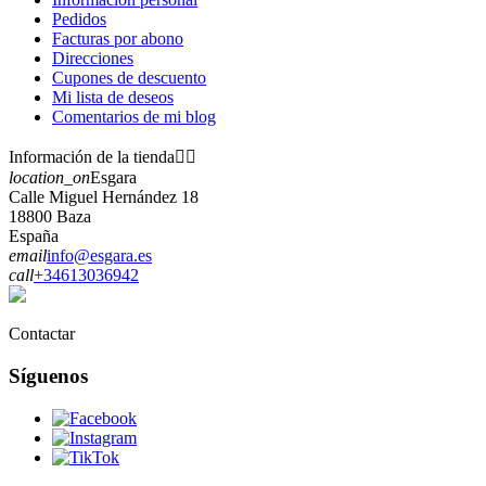
Pedidos
Facturas por abono
Direcciones
Cupones de descuento
Mi lista de deseos
Comentarios de mi blog
Información de la tienda


location_on
Esgara
Calle Miguel Hernández 18
18800 Baza
España
email
info@esgara.es
call
+34613036942
Contactar
Síguenos