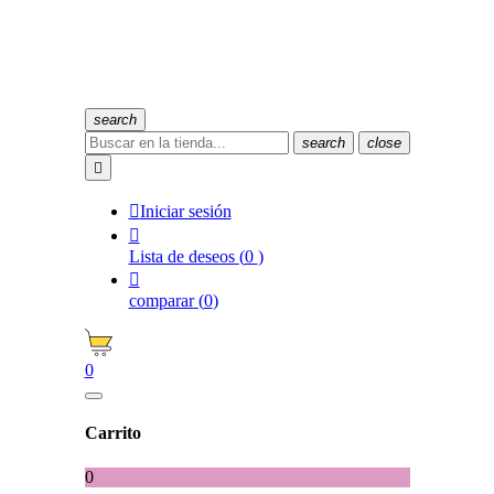
search
search
close


Iniciar sesión

Lista de deseos
(
0
)

comparar
(
0
)
0
Carrito
0