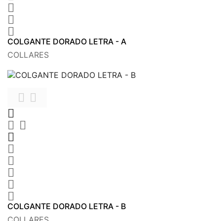



COLGANTE DORADO LETRA - A
COLLARES











COLGANTE DORADO LETRA - B
COLLARES