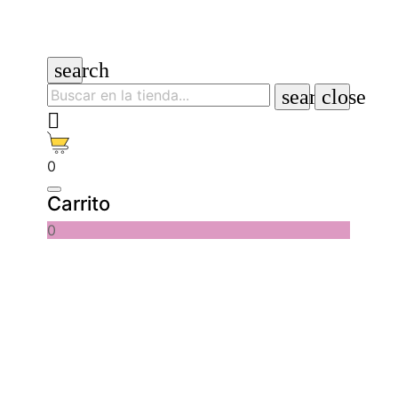
search
search
close

0
Carrito
0