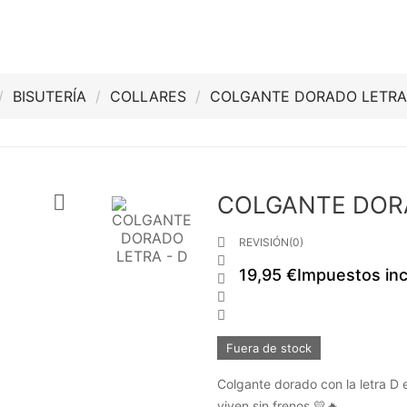
BISUTERÍA
COLLARES
COLGANTE DORADO LETRA

COLGANTE DORA

REVISIÓN(0)

19,95 €
Impuestos inc



Fuera de stock
Colgante dorado con la letra D 
viven sin frenos 💛🔥.