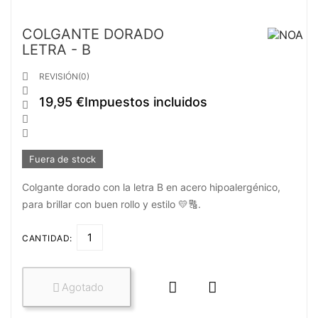
COLGANTE DORADO
LETRA - B

REVISIÓN(0)

19,95 €
Impuestos incluidos



Fuera de stock
Colgante dorado con la letra B en acero hipoalergénico,
para brillar con buen rollo y estilo 💛🔠.
CANTIDAD:


Agotado
