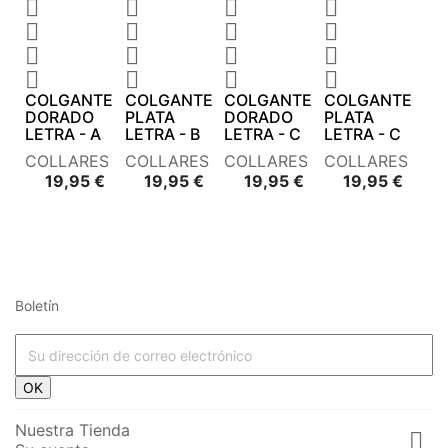
















COLGANTE
COLGANTE
COLGANTE
COLGANTE
DORADO
PLATA
DORADO
PLATA
LETRA - A
LETRA - B
LETRA - C
LETRA - C
COLLARES
COLLARES
COLLARES
COLLARES
Precio
Precio
Precio
Preci
19,95 €
19,95 €
19,95 €
19,95 €
Boletín




















OK








Nuestra Tienda
