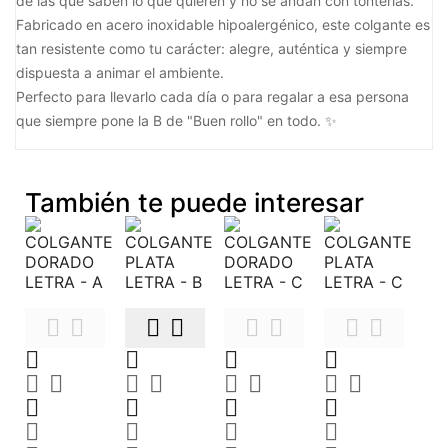
de las que saben lo que quieren y no se andan con tonterías.
Fabricado en acero inoxidable hipoalergénico, este colgante es
tan resistente como tu carácter: alegre, auténtica y siempre
dispuesta a animar el ambiente.
Perfecto para llevarlo cada día o para regalar a esa persona
que siempre pone la B de "Buen rollo" en todo. ✨
También te puede interesar



























