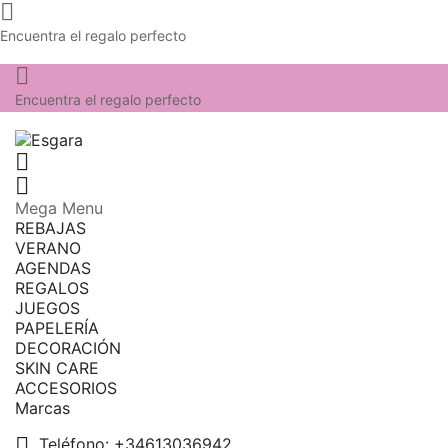

Encuentra el regalo perfecto

Encuentra el regalo perfecto


Mega Menu
REBAJAS
VERANO
AGENDAS
REGALOS
JUEGOS
PAPELERÍA
DECORACIÓN
SKIN CARE
ACCESORIOS
Marcas

Teléfono:
+34613036942