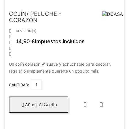
COJÍN/ PELUCHE -
CORAZÓN

REVISIÓN(0)

14,90 €
Impuestos incluidos



Un cojín corazón 💕 suave y achuchable para decorar,
regalar o simplemente quererte un poquito más.
CANTIDAD:


Añadir Al Carrito
