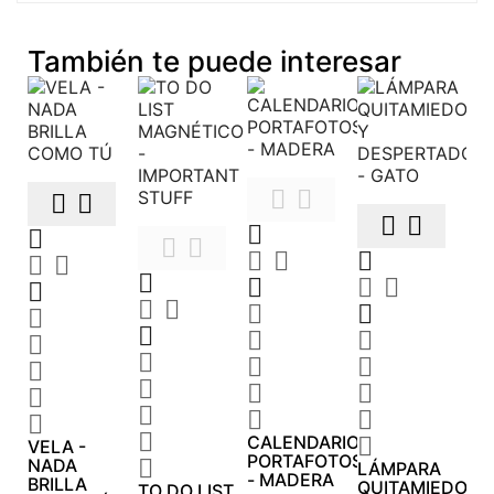
También te puede interesar










































CALENDARIO

VELA -
PORTAFOTOS
NADA

LÁMPARA
- MADERA
BRILLA
QUITAMIEDOS
TO DO LIST