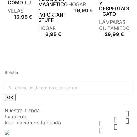
COMO TÚ
Y
MAGNÉTICO
HOGAR
DESPERTADOR
-
Precio
19,90 €
VELAS
- GATO
IMPORTANT
Precio
16,95 €
STUFF
LÁMPARAS
HOGAR
QUITAMIEDOS
Precio
Preci
6,95 €
29,99 €
Boletín




















OK








Nuestra Tienda

Su cuenta






Información de la tienda










