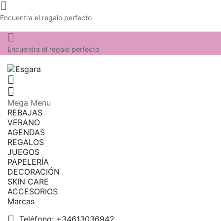

Encuentra el regalo perfecto

Encuentra el regalo perfecto


Mega Menu
REBAJAS
VERANO
AGENDAS
REGALOS
JUEGOS
PAPELERÍA
DECORACIÓN
SKIN CARE
ACCESORIOS
Marcas

Teléfono:
+34613036942