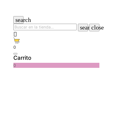
search
search
close

0
Carrito
0