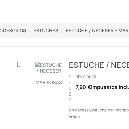
CCESORIOS
ESTUCHES
ESTUCHE / NECESER - MA

ESTUCHE / NEC

REVISIÓN(0)

7,90 €
Impuestos incl



Un neceser/estuche con maripos
orden.