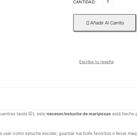
CANTIDAD:
Añadir Al Carrito

Escribe tu reseña
cuentras tarde 🤭), este
neceser/estuche de mariposas
está hecho p
a usar como estuche escolar, guardar tus bolis favoritos o llevar maq