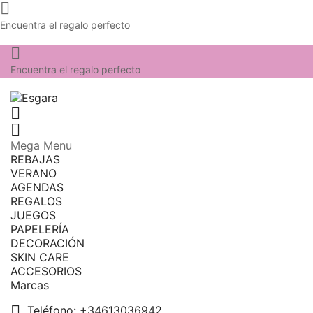

Encuentra el regalo perfecto

Encuentra el regalo perfecto


Mega Menu
REBAJAS
VERANO
AGENDAS
REGALOS
JUEGOS
PAPELERÍA
DECORACIÓN
SKIN CARE
ACCESORIOS
Marcas

Teléfono:
+34613036942