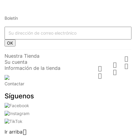
Boletín










OK




Nuestra Tienda

Su cuenta




Información de la tienda







Contactar


ESTUCHE
ESTUCHE
Síguenos
TRIPLE -
TRIPLE -
JURASSIC
GAME
KING
ESTUCHES
ESTUCHES
Precio
12,99 €
Precio
12,99 €

Ir arriba