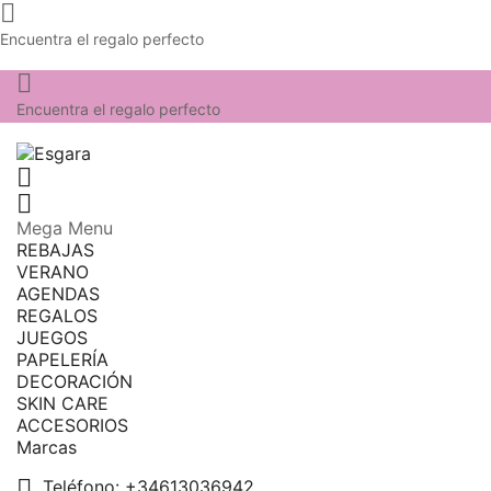

Encuentra el regalo perfecto

Encuentra el regalo perfecto


Mega Menu
REBAJAS
VERANO
AGENDAS
REGALOS
JUEGOS
PAPELERÍA
DECORACIÓN
SKIN CARE
ACCESORIOS
Marcas

Teléfono:
+34613036942