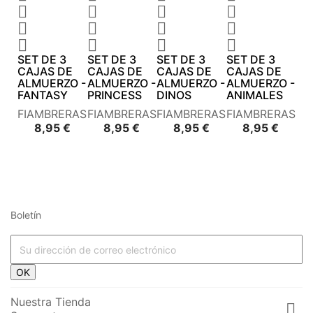












SET DE 3
SET DE 3
SET DE 3
SET DE 3
CAJAS DE
CAJAS DE
CAJAS DE
CAJAS DE
ALMUERZO -
ALMUERZO -
ALMUERZO -
ALMUERZO -
FANTASY
PRINCESS
DINOS
ANIMALES
FIAMBRERAS
FIAMBRERAS
FIAMBRERAS
FIAMBRERAS
Precio
Precio
Precio
Preci
8,95 €
8,95 €
8,95 €
8,95 €
Boletín















OK






Nuestra Tienda
