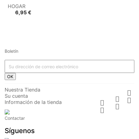
base
HOGAR
Precio
6,95 €
Boletín




















OK








Nuestra Tienda

Su cuenta






Información de la tienda











Contactar




TOALLA -
CENICERO
QUEMADOR
PERCHERO
Síguenos
PUTO
PORTÁTIL -
DE
DE PARED -
CALOR
PUTO VICIO
INCIENSO -
ÁRBOL DE