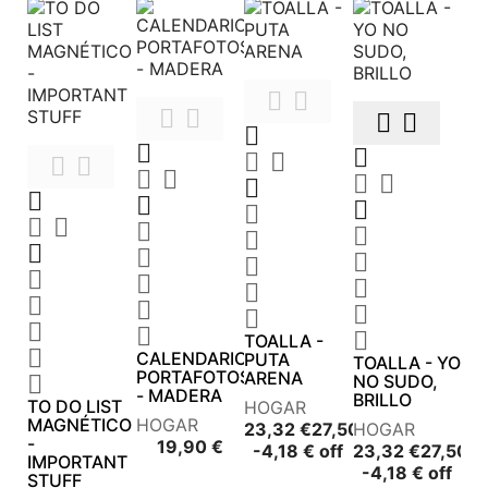










































TOALLA -

CALENDARIO
PUTA
TOALLA - YO
PORTAFOTOS
ARENA

NO SUDO,
- MADERA
BRILLO
TO DO LIST
HOGAR
MAGNÉTICO
HOGAR
23,32 €
27,50 €
HOGAR
-
Precio
19,90 €
Precio
Precio
-4,18 € off
23,32 €
27,50 €
IMPORTANT
base
Precio
Prec
-4,18 € off
STUFF