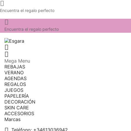

Encuentra el regalo perfecto

Encuentra el regalo perfecto


Mega Menu
REBAJAS
VERANO
AGENDAS
REGALOS
JUEGOS
PAPELERÍA
DECORACIÓN
SKIN CARE
ACCESORIOS
Marcas

Teléfono:
+34613036942