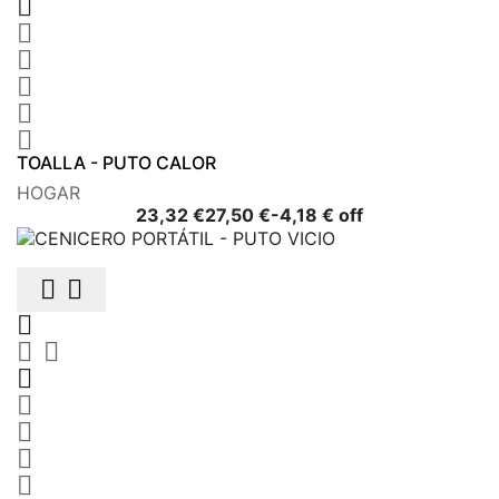






TOALLA - PUTO CALOR
HOGAR
Precio
Precio
23,32 €
27,50 €
-4,18 € off
base









