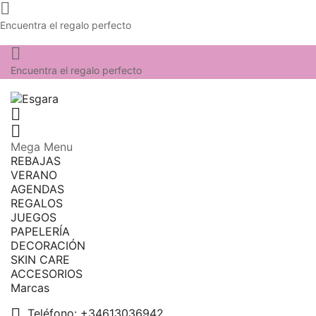

Encuentra el regalo perfecto

Encuentra el regalo perfecto


Mega Menu
REBAJAS
VERANO
AGENDAS
REGALOS
JUEGOS
PAPELERÍA
DECORACIÓN
SKIN CARE
ACCESORIOS
Marcas

Teléfono:
+34613036942