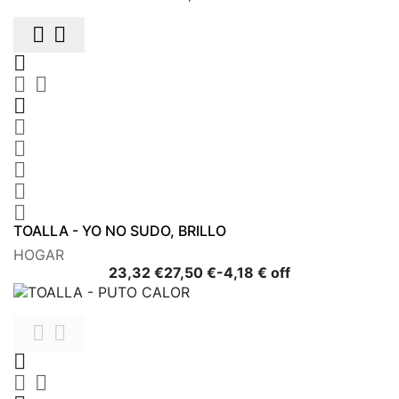











TOALLA - YO NO SUDO, BRILLO
HOGAR
Precio
Precio
23,32 €
27,50 €
-4,18 € off
base




