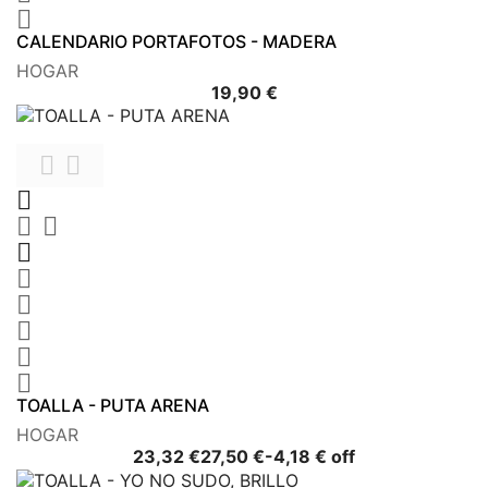

CALENDARIO PORTAFOTOS - MADERA
HOGAR
Precio
19,90 €











TOALLA - PUTA ARENA
HOGAR
Precio
Precio
23,32 €
27,50 €
-4,18 € off
base