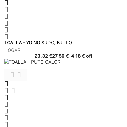






TOALLA - YO NO SUDO, BRILLO
HOGAR
Precio
Precio
23,32 €
27,50 €
-4,18 € off
base









