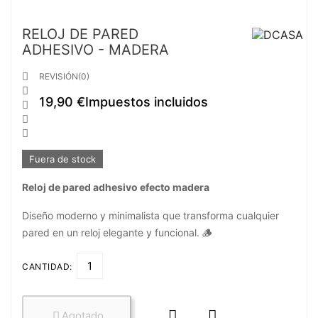
RELOJ DE PARED
ADHESIVO - MADERA

REVISIÓN(0)

19,90 €
Impuestos incluidos



Fuera de stock
Reloj de pared adhesivo efecto madera
Diseño moderno y minimalista que transforma cualquier
pared en un reloj elegante y funcional. 🪵
CANTIDAD:


Agotado
