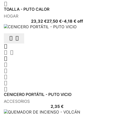

TOALLA - PUTO CALOR
HOGAR
Precio
Precio
23,32 €
27,50 €
-4,18 € off
base











CENICERO PORTÁTIL - PUTO VICIO
ACCESORIOS
Precio
2,35 €