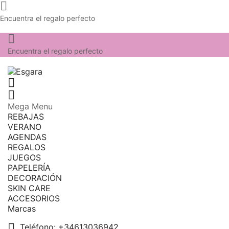

Encuentra el regalo perfecto

Encuentra el regalo perfecto


Mega Menu
REBAJAS
VERANO
AGENDAS
REGALOS
JUEGOS
PAPELERÍA
DECORACIÓN
SKIN CARE
ACCESORIOS
Marcas

Teléfono:
+34613036942