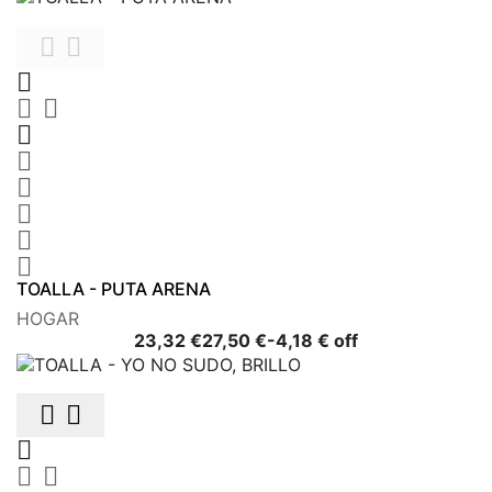











TOALLA - PUTA ARENA
HOGAR
Precio
Precio
23,32 €
27,50 €
-4,18 € off
base




