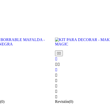











(0)
Revisión(0)