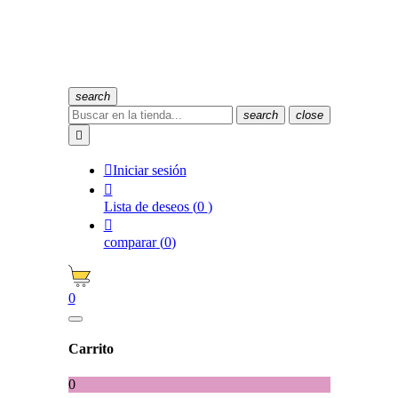
search
search
close


Iniciar sesión

Lista de deseos
(
0
)

comparar
(
0
)
0
Carrito
0