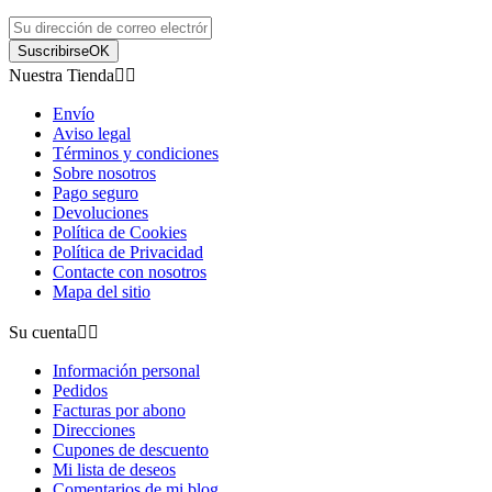








Suscribirse
OK


Nuestra Tienda




Envío


Aviso legal


Términos y condiciones
Revisión(0)
Revisión
Sobre nosotros
Pago seguro
Devoluciones
BOLI BORRABLE - KITTY PINK
BOLI BOR
Política de Cookies
Política de Privacidad
LÁPICES / BOLÍGRAFOS /
LÁPICE
Contacte con nosotros
ROTULADORES
ROTUL
Mapa del sitio
2,95 €
Precio
2,95 €
Pr
Su cuenta


Información personal
Pedidos
Facturas por abono
Direcciones
Cupones de descuento
Mi lista de deseos
Comentarios de mi blog