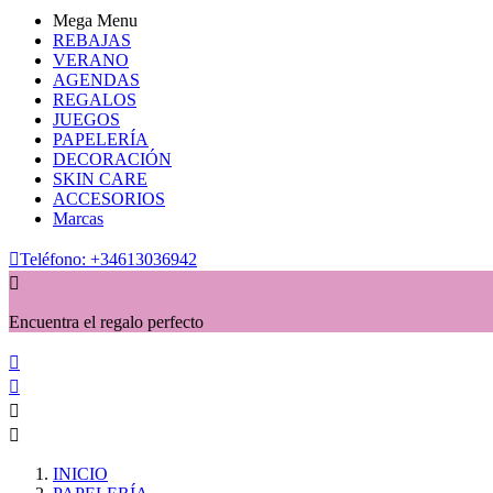
Mega Menu
REBAJAS
VERANO
AGENDAS
REGALOS
JUEGOS
PAPELERÍA
DECORACIÓN
SKIN CARE
ACCESORIOS
Marcas

Teléfono:
+34613036942

Encuentra el regalo perfecto




INICIO