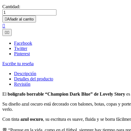
Cantidad:

Añadir al carrito



Facebook
Twitter
Pinterest
Escribe tu reseña
Descripción
Detalles del producto
Revisión
El
bolígrafo borrable “Champion Dark Blue” de Lovely Story
es 
Su diseño azul oscuro está decorado con balones, botas, copas y porter
verlo.
Con tinta
azul oscuro
, su escritura es suave, fluida y se borra fácilm
💬 “Porque en la vida, como en el fútbol, siempre hay tiempo para ree