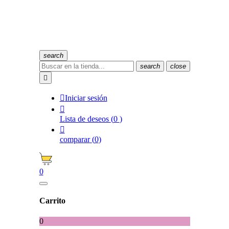
search
search
close


Iniciar sesión

Lista de deseos
(
0
)

comparar
(
0
)
0
Carrito
0