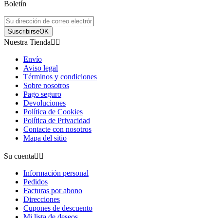


Boletín




Suscribirse
OK


Nuestra Tienda






Envío
Revisión(0)
Revisión
Aviso legal
Términos y condiciones
Sobre nosotros
BOLI BORRABLE - DUCK DARK BLUE
BOLI BOR
Pago seguro
Devoluciones
LÁPICES / BOLÍGRAFOS /
LÁPICE
Política de Cookies
ROTULADORES
ROTUL
Política de Privacidad
2,95 €
Precio
2,95 €
Pr
Contacte con nosotros
Mapa del sitio
Su cuenta


Información personal
Pedidos
Facturas por abono
Direcciones
Cupones de descuento
Mi lista de deseos