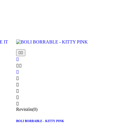











Revisión(0)
BOLI BORRABLE - KITTY PINK