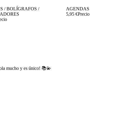
S / BOLÍGRAFOS /
AGENDAS
ADORES
5,95 €
Precio
ecio
 mola mucho y es único! 📚💫




