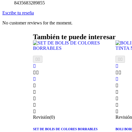
8435683289855
Escribe tu reseña
No customer reviews for the moment.
También te puede interesar






















Revisión(0)
Revisión
SET DE BOLIS DE COLORES BORRABLES
BOLI BOR