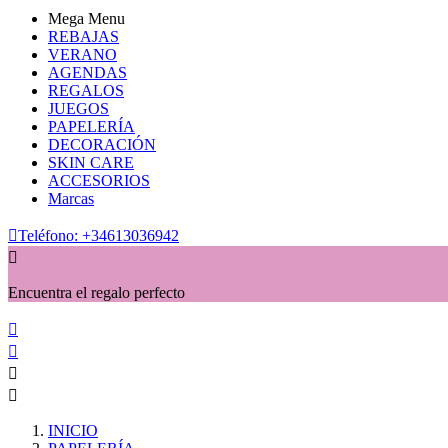
Mega Menu
REBAJAS
VERANO
AGENDAS
REGALOS
JUEGOS
PAPELERÍA
DECORACIÓN
SKIN CARE
ACCESORIOS
Marcas

Teléfono:
+34613036942

Encuentra el regalo perfecto




INICIO