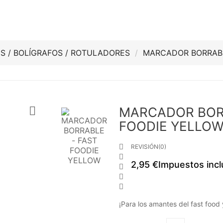
S / BOLÍGRAFOS / ROTULADORES
MARCADOR BORRABL

MARCADOR BOR
FOODIE YELLO

REVISIÓN(0)

2,95 €
Impuestos incl



¡Para los amantes del fast food 