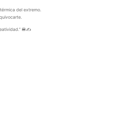
 térmica del extremo.
quivocarte.
atividad.” 🍔✍️