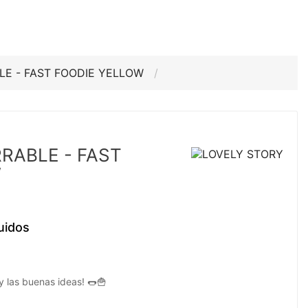
E - FAST FOODIE YELLOW
RABLE - FAST
W
uidos
y las buenas ideas! 🌭🍟