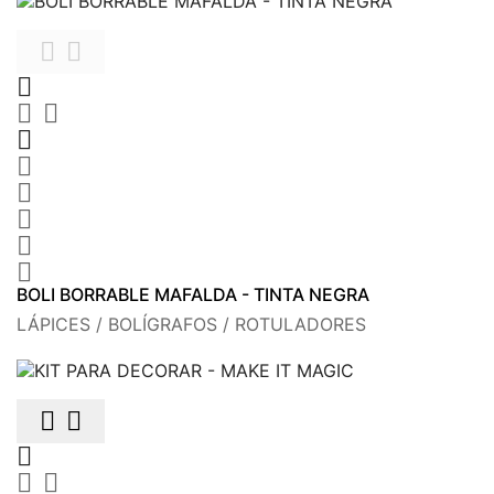











BOLI BORRABLE MAFALDA - TINTA NEGRA
LÁPICES / BOLÍGRAFOS / ROTULADORES




