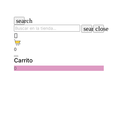
search
search
close

0
Carrito
0