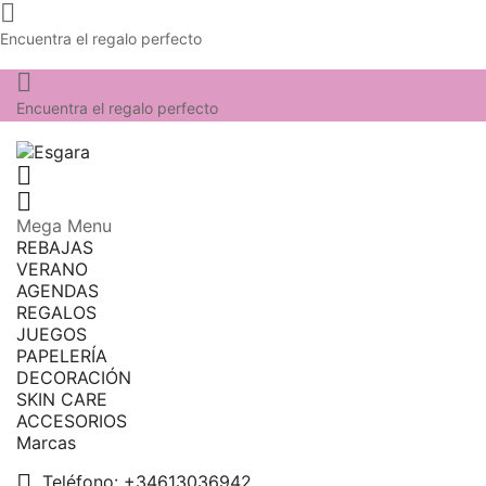

Encuentra el regalo perfecto

Encuentra el regalo perfecto


Mega Menu
REBAJAS
VERANO
AGENDAS
REGALOS
JUEGOS
PAPELERÍA
DECORACIÓN
SKIN CARE
ACCESORIOS
Marcas

Teléfono:
+34613036942