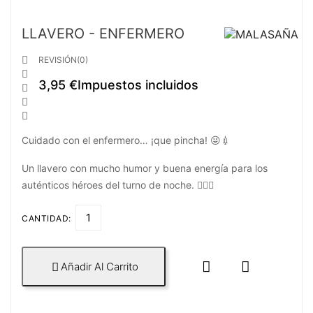
LLAVERO - ENFERMERO

REVISIÓN(0)

3,95 €
Impuestos incluidos



Cuidado con el enfermero… ¡que pincha! 😜💉
Un llavero con mucho humor y buena energía para los
auténticos héroes del turno de noche. 👨‍⚕️✨
CANTIDAD:


Añadir Al Carrito
