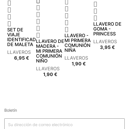















LLAVERO DE


GOMA -
SET DE
PRINCESS
VIAJE

LLAVERO -
IDENTIFICADOR
MI PRIMERA
LLAVERO DE
LLAVEROS
DE MALETA
COMUNIÓN
MADERA -
Preci
3,95 €
NIÑA
MI PRIMERA
LLAVEROS
COMUNIÓN
Precio
6,95 €
LLAVEROS
NIÑO
Precio
1,90 €
LLAVEROS
Precio
1,90 €
Boletín











