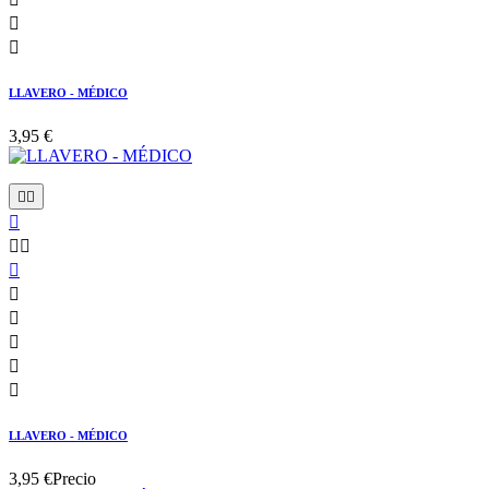


LLAVERO - MÉDICO
3,95 €











LLAVERO - MÉDICO
3,95 €
Precio