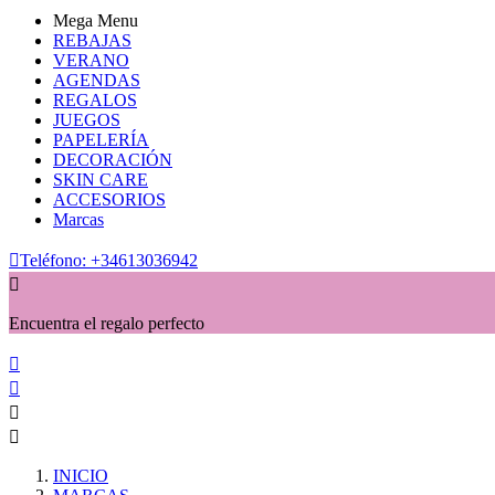
Mega Menu
REBAJAS
VERANO
AGENDAS
REGALOS
JUEGOS
PAPELERÍA
DECORACIÓN
SKIN CARE
ACCESORIOS
Marcas

Teléfono:
+34613036942

Encuentra el regalo perfecto




INICIO