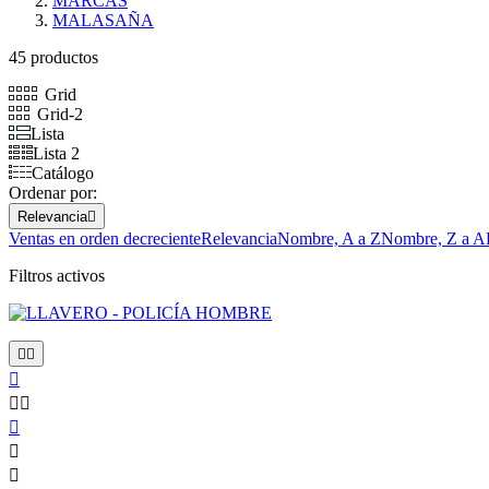
MARCAS
MALASAÑA
45 productos
Grid
Grid-2
Lista
Lista 2
Catálogo
Ordenar por:
Relevancia

Ventas en orden decreciente
Relevancia
Nombre, A a Z
Nombre, Z a A
Filtros activos







