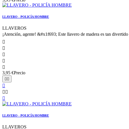
LLAVERO - POLICÍA HOMBRE
LLAVEROS
¡Atención, agente! &#x1f693; Este llavero de madera es tan divertido q





3,95 €
Precio






LLAVERO - POLICÍA HOMBRE
LLAVEROS