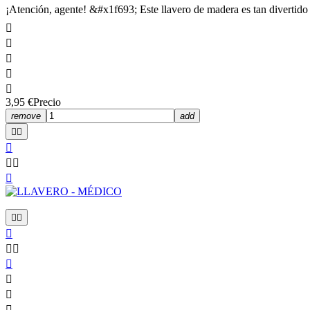
¡Atención, agente! &#x1f693; Este llavero de madera es tan divertido q





3,95 €
Precio
remove
add














