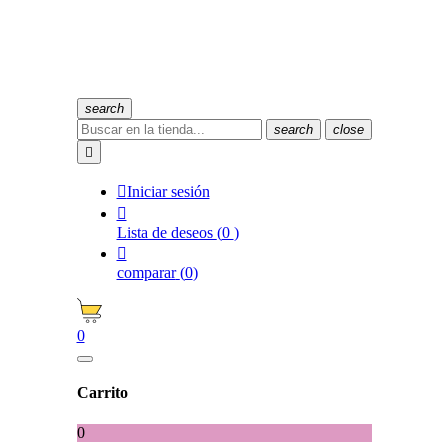
search
search
close


Iniciar sesión

Lista de deseos
(
0
)

comparar
(
0
)
0
Carrito
0