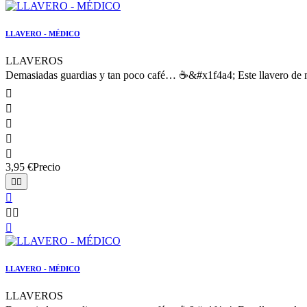
LLAVERO - MÉDICO
LLAVEROS
Demasiadas guardias y tan poco café… ☕&#x1f4a4; Este llavero de ma





3,95 €
Precio






LLAVERO - MÉDICO
LLAVEROS