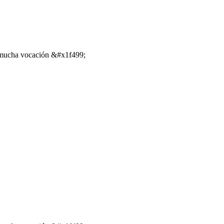
y mucha vocación &#x1f499;