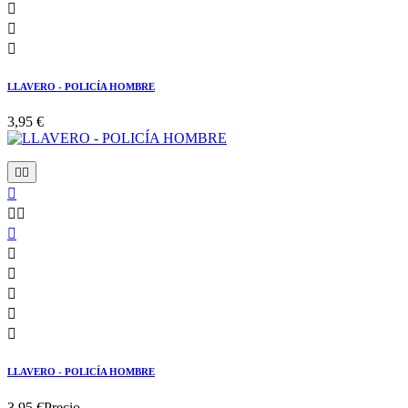



LLAVERO - POLICÍA HOMBRE
3,95 €











LLAVERO - POLICÍA HOMBRE
3,95 €
Precio