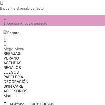

Encuentra el regalo perfecto

Encuentra el regalo perfecto


Mega Menu
REBAJAS
VERANO
AGENDAS
REGALOS
JUEGOS
PAPELERÍA
DECORACIÓN
SKIN CARE
ACCESORIOS
Marcas

Teléfono:
+34613036942