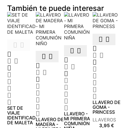
También te puede interesar









































LLAVERO DE


GOMA -
SET DE
PRINCESS
VIAJE

LLAVERO -
IDENTIFICADOR
MI PRIMERA
LLAVERO DE
LLAVEROS
DE MALETA
COMUNIÓN
MADERA -
Preci
3,95 €