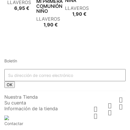
NIÑA
MI PRIMERA
LLAVEROS
COMUNIÓN
Precio
6,95 €
LLAVEROS
NIÑO
Precio
1,90 €
LLAVEROS
Precio
1,90 €
Boletín




















OK








Nuestra Tienda

Su cuenta






Información de la tienda











Contactar



