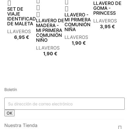



LLAVERO DE


GOMA -
SET DE
PRINCESS
VIAJE

LLAVERO -
IDENTIFICADOR
MI PRIMERA
LLAVERO DE
LLAVEROS
DE MALETA
COMUNIÓN
MADERA -
Preci
3,95 €
NIÑA
MI PRIMERA
LLAVEROS
COMUNIÓN
Precio
6,95 €
LLAVEROS
NIÑO
Precio
1,90 €
LLAVEROS
Precio
1,90 €
Boletín




















OK








Nuestra Tienda
