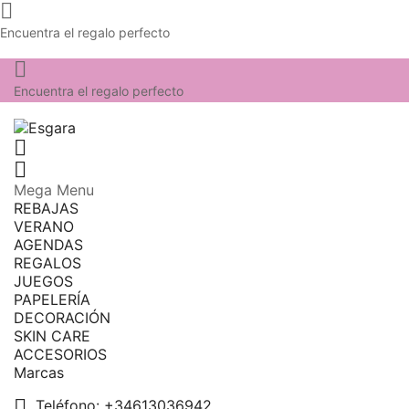

Encuentra el regalo perfecto

Encuentra el regalo perfecto


Mega Menu
REBAJAS
VERANO
AGENDAS
REGALOS
JUEGOS
PAPELERÍA
DECORACIÓN
SKIN CARE
ACCESORIOS
Marcas

Teléfono:
+34613036942