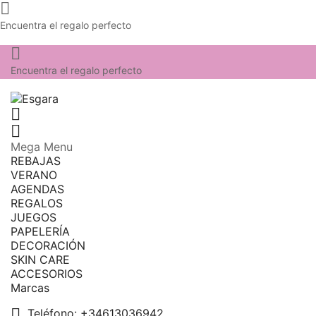

Encuentra el regalo perfecto

Encuentra el regalo perfecto


Mega Menu
REBAJAS
VERANO
AGENDAS
REGALOS
JUEGOS
PAPELERÍA
DECORACIÓN
SKIN CARE
ACCESORIOS
Marcas

Teléfono:
+34613036942