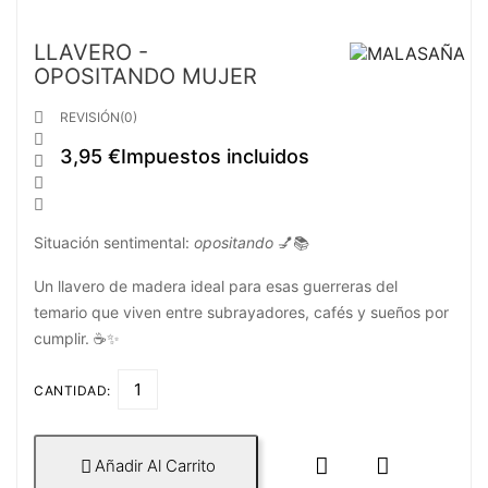
LLAVERO -
OPOSITANDO MUJER

REVISIÓN(0)

3,95 €
Impuestos incluidos



Situación sentimental:
opositando
💅📚
Un llavero de madera ideal para esas guerreras del
temario que viven entre subrayadores, cafés y sueños por
cumplir. ☕✨
CANTIDAD:


Añadir Al Carrito
