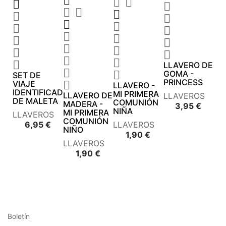

























LLAVERO DE


GOMA -
SET DE
PRINCESS
VIAJE

LLAVERO -
IDENTIFICADOR
MI PRIMERA
LLAVERO DE
LLAVEROS
DE MALETA
COMUNIÓN
MADERA -
Preci
3,95 €
NIÑA
MI PRIMERA
LLAVEROS
COMUNIÓN
Precio
6,95 €
LLAVEROS
NIÑO
Precio
1,90 €
LLAVEROS
Precio
1,90 €
Boletín