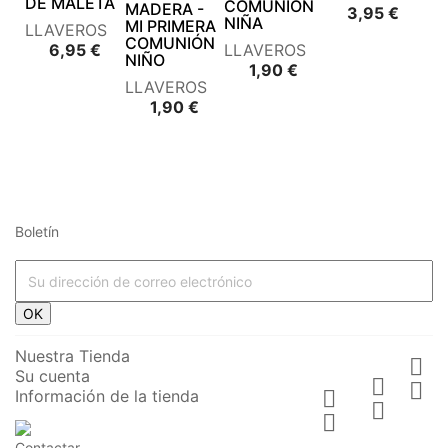
DE MALETA
COMUNIÓN
MADERA -
Preci
3,95 €
NIÑA
MI PRIMERA
LLAVEROS
COMUNIÓN
Precio
6,95 €
LLAVEROS
NIÑO
Precio
1,90 €
LLAVEROS
Precio
1,90 €
Boletín




















OK








Nuestra Tienda

Su cuenta






Información de la tienda











Contactar