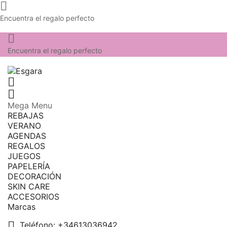

Encuentra el regalo perfecto

Encuentra el regalo perfecto


Mega Menu
REBAJAS
VERANO
AGENDAS
REGALOS
JUEGOS
PAPELERÍA
DECORACIÓN
SKIN CARE
ACCESORIOS
Marcas

Teléfono:
+34613036942