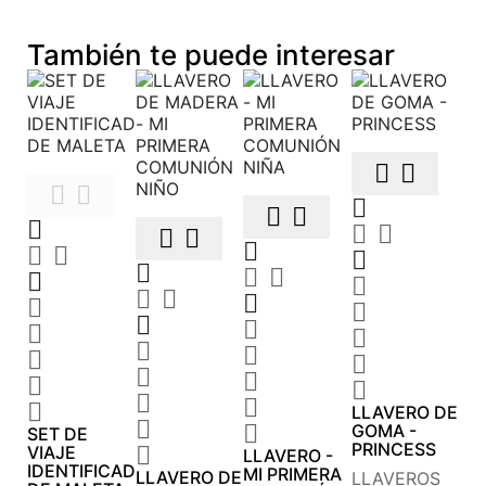
También te puede interesar









































LLAVERO DE


GOMA -
SET DE
PRINCESS
VIAJE

LLAVERO -
IDENTIFICADOR
MI PRIMERA
LLAVERO DE
LLAVEROS