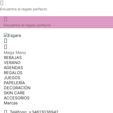

Encuentra el regalo perfecto

Encuentra el regalo perfecto


Mega Menu
REBAJAS
VERANO
AGENDAS
REGALOS
JUEGOS
PAPELERÍA
DECORACIÓN
SKIN CARE
ACCESORIOS
Marcas

Teléfono:
+34613036942