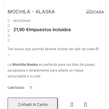
MOCHILA - ALASKA

REVISIÓN(0)

21,90 €
Impuestos incluidos



Tan suave que querrás llevarla incluso sin salir de casa 🧸
✨
La
Mochila Alaska
es perfecta para tus días de paseo,
escapadas o simplemente para añadir un toque
achuchable a tu look.
CANTIDAD:


Añadir Al Carrito
