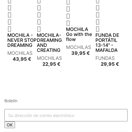



















MOCHILA
Go with the
MOCHILA -
MOCHILA-
FUNDA DE
flow
NEVER STOP
DREAMING
PORTÁTIL
DREAMING
AND
13-14" -
MOCHILAS
CREATING
MAFALDA
Precio
MOCHILAS
39,95 €
MOCHILAS
FUNDAS
Precio
43,95 €
Precio
Preci
22,95 €
29,95 €
Boletín




















OK



