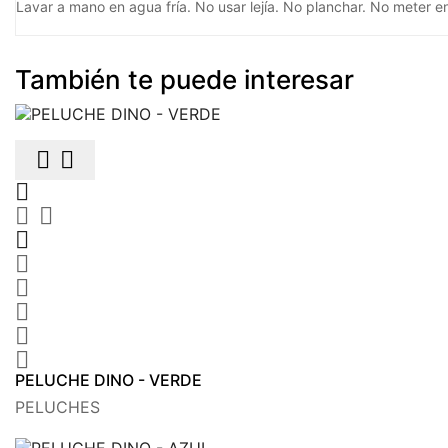
Lavar a mano en agua fría. No usar lejía. No planchar. No meter e
También te puede interesar











PELUCHE DINO - VERDE
PELUCHES