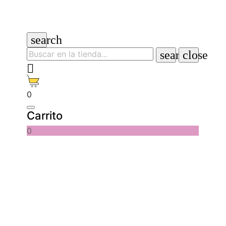
search
search
close

0
Carrito
0