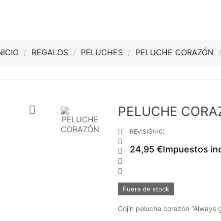
NICIO
REGALOS
PELUCHES
PELUCHE CORAZÓN

PELUCHE CORA

REVISIÓN(0)

24,95 €
Impuestos in



Fuera de stock
Cojín peluche corazón “Always g