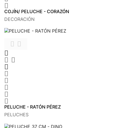

COJÍN/ PELUCHE - CORAZÓN
DECORACIÓN











PELUCHE - RATÓN PÉREZ
PELUCHES