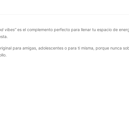
od vibes”
es el complemento perfecto para llenar tu espacio de energí
sta.
original para amigas, adolescentes o para ti misma, porque nunca so
llo.