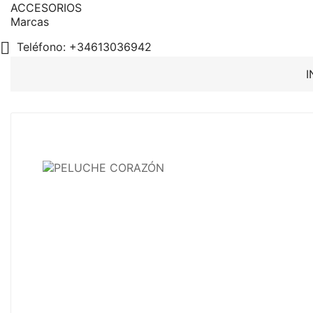
ACCESORIOS
Marcas

Teléfono:
+34613036942
I