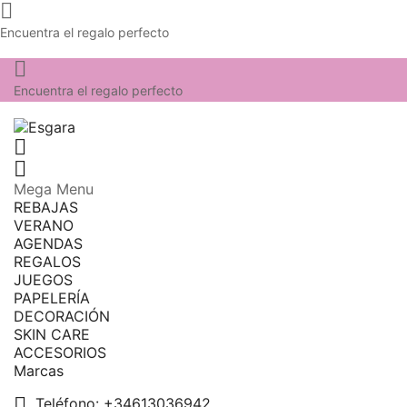

Encuentra el regalo perfecto

Encuentra el regalo perfecto


Mega Menu
REBAJAS
VERANO
AGENDAS
REGALOS
JUEGOS
PAPELERÍA
DECORACIÓN
SKIN CARE
ACCESORIOS
Marcas

Teléfono:
+34613036942