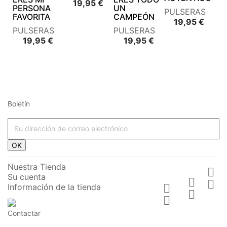
Precio
19,95 €
PERSONA
UN
PULSERAS
FAVORITA
CAMPEÓN
Preci
19,95 €
PULSERAS
PULSERAS
Precio
Precio
19,95 €
19,95 €
Boletín




















OK








Nuestra Tienda

Su cuenta






Información de la tienda











Contactar




PULSERA DE
PULSERA DE
PULSERA DE
PULSERA DE