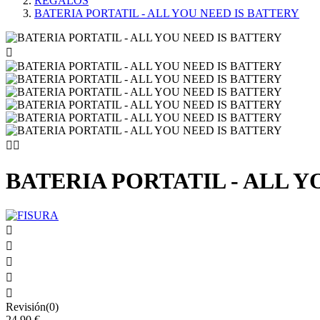
REGALOS
BATERIA PORTATIL - ALL YOU NEED IS BATTERY



BATERIA PORTATIL - ALL Y





Revisión(0)
24,90 €