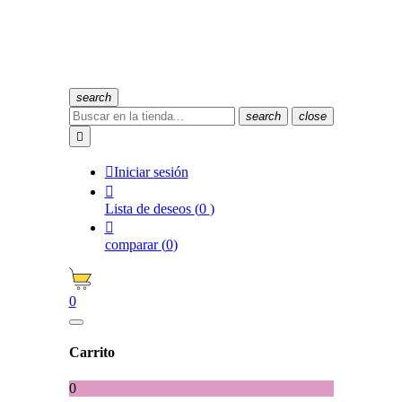
search
search
close


Iniciar sesión

Lista de deseos
(
0
)

comparar
(
0
)
0
Carrito
0