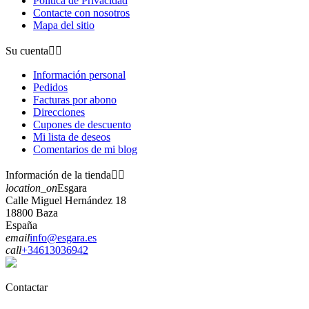
Política de Privacidad
Contacte con nosotros
Mapa del sitio
Su cuenta


Información personal
Pedidos
Facturas por abono
Direcciones
Cupones de descuento
Mi lista de deseos
Comentarios de mi blog
Información de la tienda


location_on
Esgara
Calle Miguel Hernández 18
18800 Baza
España
email
info@esgara.es
call
+34613036942
Contactar