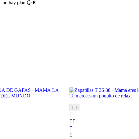
a… no hay plan 😏🔋






