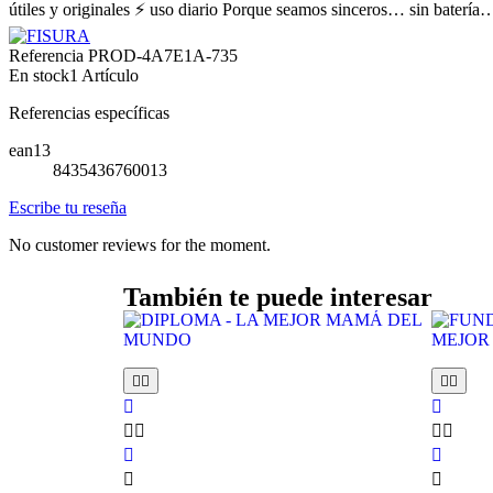
útiles y originales ⚡ uso diario Porque seamos sinceros… sin baterí
Referencia
PROD-4A7E1A-735
En stock
1 Artículo
Referencias específicas
ean13
8435436760013
Escribe tu reseña
No customer reviews for the moment.
También te puede interesar













