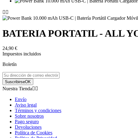






BATERIA PORTATIL - ALL Y








24,90 €


Impuestos incluidos


Boletín






Suscribirse
OK
Revisión(0)
Revisión
Nuestra Tienda


20 PLANES QUE QUIERO HACER CON MAMA
TAZA CON
Envío
MEJOR D
Aviso legal
VALES DE EXPERIENCIAS
Términos y condiciones
TAZAS
10,95 €
Precio
Sobre nosotros
15,90 €
P
Pago seguro
Devoluciones
Política de Cookies