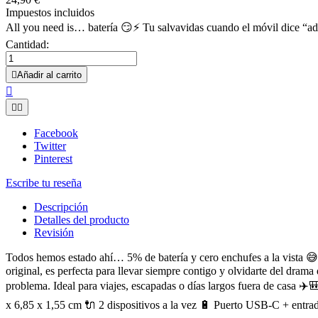
Impuestos incluidos
All you need is… batería 😏⚡ Tu salvavidas cuando el móvil dice “ad
Cantidad:

Añadir al carrito



Facebook
Twitter
Pinterest
Escribe tu reseña
Descripción
Detalles del producto
Revisión
Todos hemos estado ahí… 5% de batería y cero enchufes a la vista 😅
original, es perfecta para llevar siempre contigo y olvidarte del drama 
problema. Ideal para viajes, escapadas o días largos fuera de casa ✈️
x 6,85 x 1,55 cm 🔌 2 dispositivos a la vez 🔋 Puerto USB-C + entrad