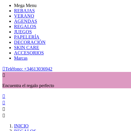
Mega Menu
REBAJAS
VERANO
AGENDAS
REGALOS
JUEGOS
PAPELERÍA
DECORACIÓN
SKIN CARE
ACCESORIOS
Marcas

Teléfono:
+34613036942

Encuentra el regalo perfecto




INICIO