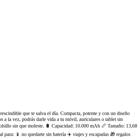
scindible que te salva el día. Compacta, potente y con un diseño
 a la vez, podrás darle vida a tu móvil, auriculares o tablet sin
 o bolsillo sin que moleste. 🔋 Capacidad: 10.000 mAh 📏 Tamaño: 13,68
para: 📱 no quedarte sin batería ✈️ viajes y escapadas 🎁 regalos