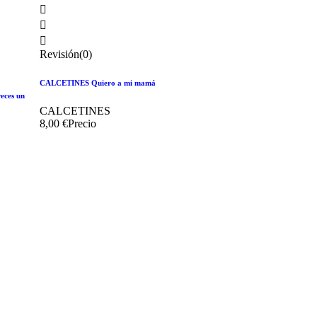



Revisión(0)
CALCETINES Quiero a mi mamá
reces un
CALCETINES
8,00 €
Precio