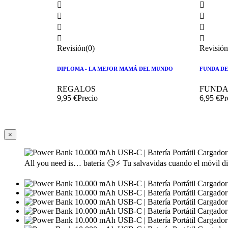








Revisión(0)
Revisión
DIPLOMA - LA MEJOR MAMÁ DEL MUNDO
FUNDA DE
REGALOS
FUNDA
9,95 €
Precio
6,95 €
Pr
×
All you need is… batería 😏⚡ Tu salvavidas cuando el móvil di