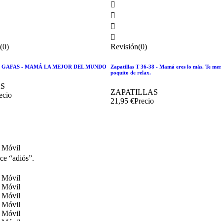




(0)
Revisión(0)
 GAFAS - MAMÁ LA MEJOR DEL MUNDO
Zapatillas T 36-38 - Mamá eres lo más. Te me
poquito de relax.
S
ZAPATILLAS
ecio
21,95 €
Precio
ce “adiós”.