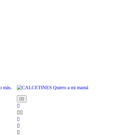







