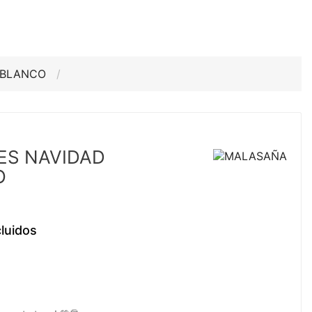
H BLANCO
 ES NAVIDAD
O
luidos