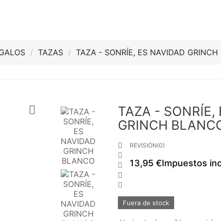
GALOS
TAZAS
TAZA - SONRÍE, ES NAVIDAD GRINC

TAZA - SONRÍE,
GRINCH BLANC

REVISIÓN(0)

13,95 €
Impuestos inc



Fuera de stock