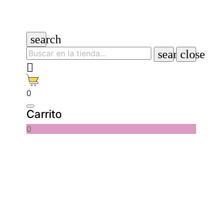
search
search
close

0
Carrito
0