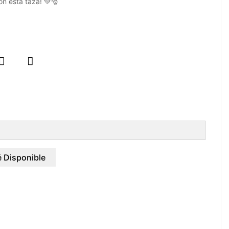
on esta taza! 💚🎅


 Disponible