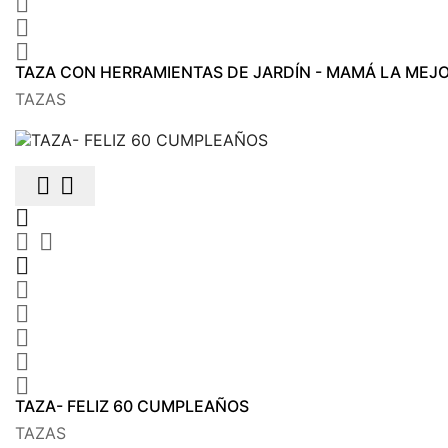



TAZA CON HERRAMIENTAS DE JARDÍN - MAMÁ LA MEJ
TAZAS











TAZA- FELIZ 60 CUMPLEAÑOS
TAZAS