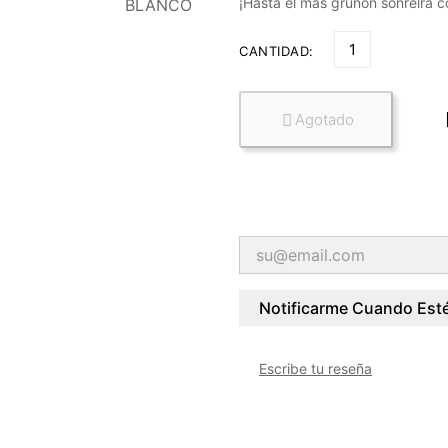
¡Hasta el más gruñón sonreirá c
CANTIDAD:
Agotado

Notificarme Cuando Esté
Escribe tu reseña