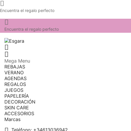

Encuentra el regalo perfecto

Encuentra el regalo perfecto


Mega Menu
REBAJAS
VERANO
AGENDAS
REGALOS
JUEGOS
PAPELERÍA
DECORACIÓN
SKIN CARE
ACCESORIOS
Marcas

Teléfono:
+34613036942