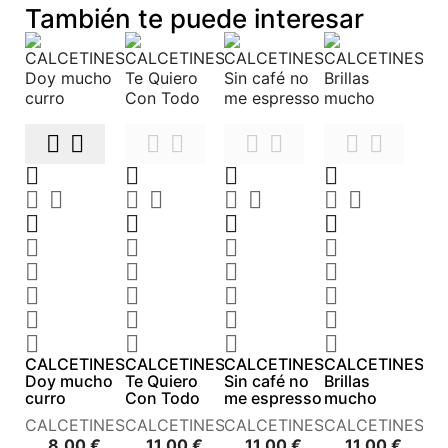
También te puede interesar












































CALCETINES
CALCETINES
CALCETINES
CALCETINES
Doy mucho
Te Quiero
Sin café no
Brillas
curro
Con Todo
me espresso
mucho
CALCETINES
CALCETINES
CALCETINES
CALCETINES
Precio
Precio
Precio
Preci
8,00 €
11,00 €
11,00 €
11,00 €