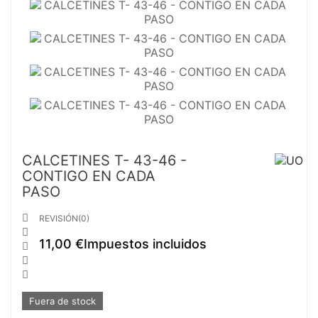
CALCETINES T- 43-46 -
CONTIGO EN CADA
PASO

REVISIÓN(0)

11,00 €
Impuestos incluidos



Fuera de stock