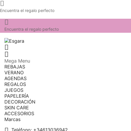

Encuentra el regalo perfecto

Encuentra el regalo perfecto


Mega Menu
REBAJAS
VERANO
AGENDAS
REGALOS
JUEGOS
PAPELERÍA
DECORACIÓN
SKIN CARE
ACCESORIOS
Marcas

Teléfono:
+34613036942