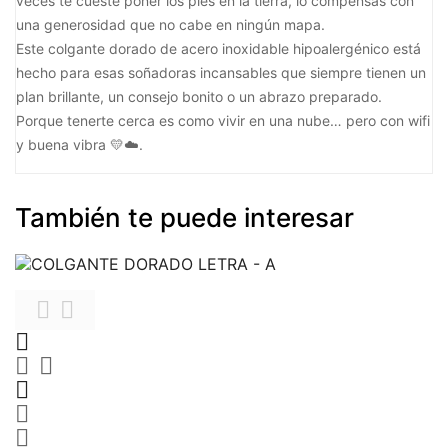
veces te cueste poner los pies en la tierra, lo compensas con
una generosidad que no cabe en ningún mapa.
Este colgante dorado de acero inoxidable hipoalergénico está
hecho para esas soñadoras incansables que siempre tienen un
plan brillante, un consejo bonito o un abrazo preparado.
Porque tenerte cerca es como vivir en una nube… pero con wifi
y buena vibra 💛☁️.
También te puede interesar







