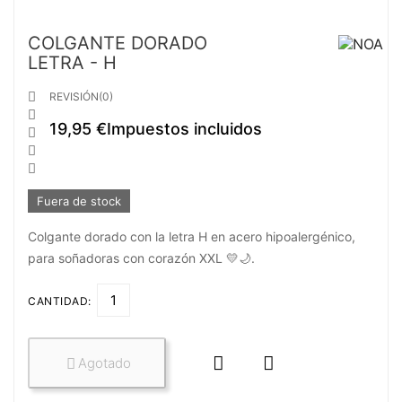
COLGANTE DORADO
LETRA - H

REVISIÓN(0)

19,95 €
Impuestos incluidos



Fuera de stock
Colgante dorado con la letra H en acero hipoalergénico,
para soñadoras con corazón XXL 💛🌙.
CANTIDAD:


Agotado
