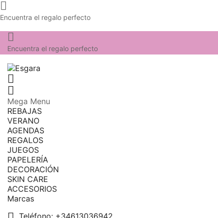

Encuentra el regalo perfecto

Encuentra el regalo perfecto


Mega Menu
REBAJAS
VERANO
AGENDAS
REGALOS
JUEGOS
PAPELERÍA
DECORACIÓN
SKIN CARE
ACCESORIOS
Marcas

Teléfono:
+34613036942