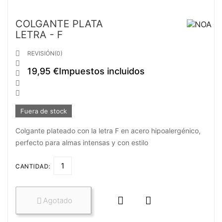
COLGANTE PLATA
LETRA - F

REVISIÓN(0)

19,95 €
Impuestos incluidos



Fuera de stock
Colgante plateado con la letra F en acero hipoalergénico,
perfecto para almas intensas y con estilo
CANTIDAD:


Agotado
