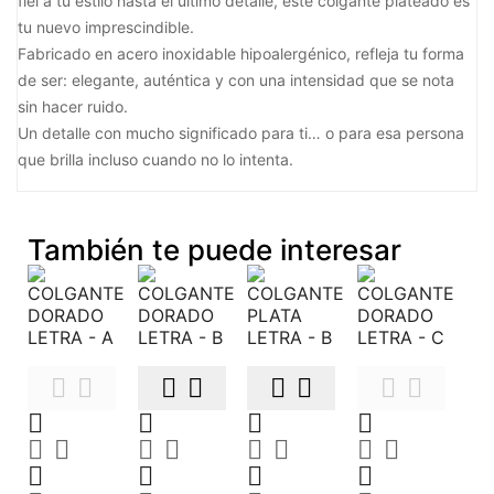
fiel a tu estilo hasta el último detalle, este colgante plateado es
tu nuevo imprescindible.
Fabricado en acero inoxidable hipoalergénico, refleja tu forma
de ser: elegante, auténtica y con una intensidad que se nota
sin hacer ruido.
Un detalle con mucho significado para ti… o para esa persona
que brilla incluso cuando no lo intenta.
También te puede interesar























