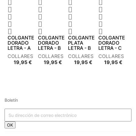




















COLGANTE
COLGANTE
COLGANTE
COLGANTE
DORADO
DORADO
PLATA
DORADO
LETRA - A
LETRA - B
LETRA - B
LETRA - C
COLLARES
COLLARES
COLLARES
COLLARES
Precio
Precio
Precio
Preci
19,95 €
19,95 €
19,95 €
19,95 €
Boletín




















OK



