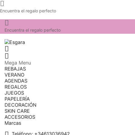

Encuentra el regalo perfecto

Encuentra el regalo perfecto


Mega Menu
REBAJAS
VERANO
AGENDAS
REGALOS
JUEGOS
PAPELERÍA
DECORACIÓN
SKIN CARE
ACCESORIOS
Marcas

Teléfono:
+34613036942