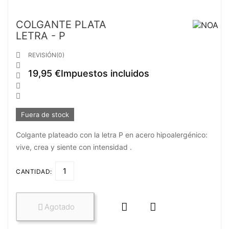
COLGANTE PLATA
LETRA - P

REVISIÓN(0)

19,95 €
Impuestos incluidos



Fuera de stock
Colgante plateado con la letra P en acero hipoalergénico:
vive, crea y siente con intensidad .
CANTIDAD:


Agotado
