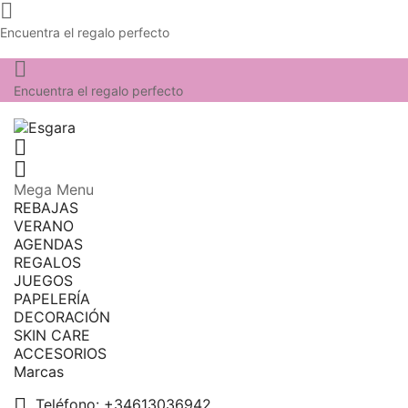

Encuentra el regalo perfecto

Encuentra el regalo perfecto


Mega Menu
REBAJAS
VERANO
AGENDAS
REGALOS
JUEGOS
PAPELERÍA
DECORACIÓN
SKIN CARE
ACCESORIOS
Marcas

Teléfono:
+34613036942