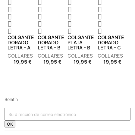




















COLGANTE
COLGANTE
COLGANTE
COLGANTE
DORADO
DORADO
PLATA
DORADO
LETRA - A
LETRA - B
LETRA - B
LETRA - C
COLLARES
COLLARES
COLLARES
COLLARES
Precio
Precio
Precio
Preci
19,95 €
19,95 €
19,95 €
19,95 €
Boletín




















OK



