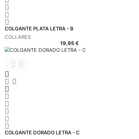



COLGANTE PLATA LETRA - B
COLLARES
Precio
19,95 €











COLGANTE DORADO LETRA - C