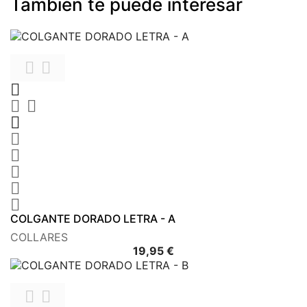
También te puede interesar











COLGANTE DORADO LETRA - A
COLLARES
Precio
19,95 €

