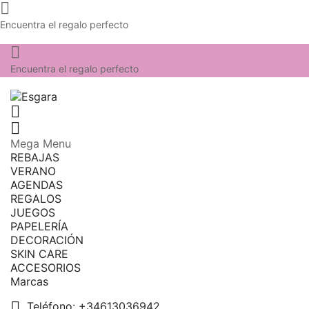

Encuentra el regalo perfecto

Encuentra el regalo perfecto


Mega Menu
REBAJAS
VERANO
AGENDAS
REGALOS
JUEGOS
PAPELERÍA
DECORACIÓN
SKIN CARE
ACCESORIOS
Marcas

Teléfono:
+34613036942