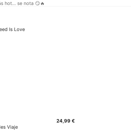
ás hot… se nota 😏🔥
Precio
24,99 €