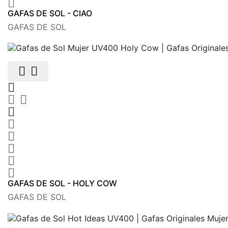

GAFAS DE SOL - CIAO
GAFAS DE SOL











GAFAS DE SOL - HOLY COW
GAFAS DE SOL