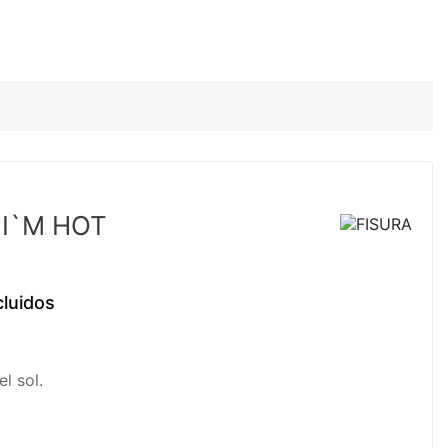
 I`M HOT
cluidos
l sol.