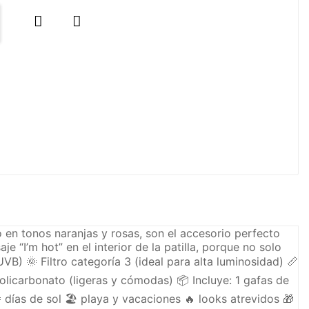


o en tonos naranjas y rosas, son el accesorio perfecto
 “I’m hot” en el interior de la patilla, porque no solo
B) 🌞 Filtro categoría 3 (ideal para alta luminosidad) 📏
licarbonato (ligeras y cómodas) 📦 Incluye: 1 gafas de
días de sol 🏖️ playa y vacaciones 🔥 looks atrevidos 🎁