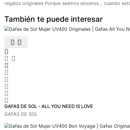
regalos originales Porque seamos sinceros… cuando est
También te puede interesar











GAFAS DE SOL - ALL YOU NEED IS LOVE
GAFAS DE SOL