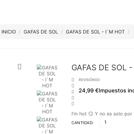
INICIO
GAFAS DE SOL
GAFAS DE SOL - I`M HOT

GAFAS DE SOL -

REVISIÓN(0)

24,99 €
Impuestos in



I’m hot 😏 Y no es solo por e
CANTIDAD: