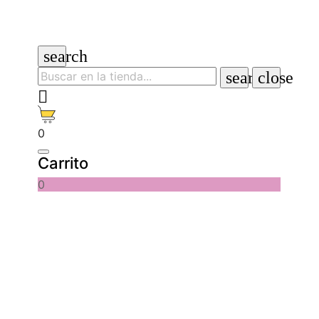
search
search
close

0
Carrito
0