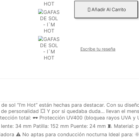
Añadir Al Carrito

Escribe tu reseña
s de sol “I’m Hot” están hechas para destacar. Con su diseñ
 de personalidad 💥 Y por si quedaba duda… llevan el mensaje
ección total: 🕶️ Protección UV400 (bloquea rayos UVA y UV
ente: 34 mm Patilla: 152 mm Puente: 24 mm 🧵 Material: po
iadora ⚠️ No aptas para conducción nocturna Ideal para: 🌞 