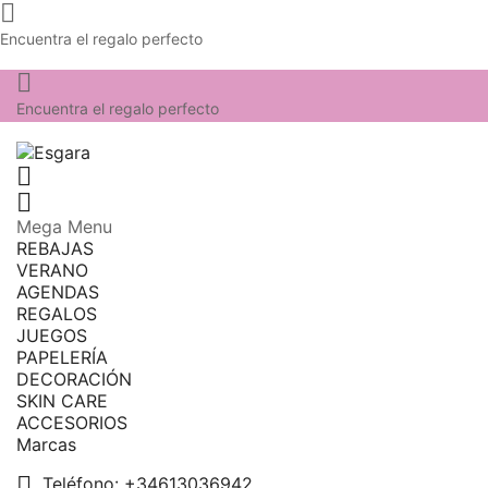

Encuentra el regalo perfecto

Encuentra el regalo perfecto


Mega Menu
REBAJAS
VERANO
AGENDAS
REGALOS
JUEGOS
PAPELERÍA
DECORACIÓN
SKIN CARE
ACCESORIOS
Marcas

Teléfono:
+34613036942