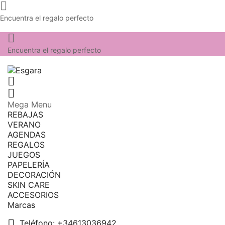

Encuentra el regalo perfecto

Encuentra el regalo perfecto


Mega Menu
REBAJAS
VERANO
AGENDAS
REGALOS
JUEGOS
PAPELERÍA
DECORACIÓN
SKIN CARE
ACCESORIOS
Marcas

Teléfono:
+34613036942