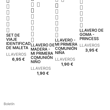






















LLAVERO DE


GOMA -
SET DE
PRINCESS
VIAJE

LLAVERO -
IDENTIFICADOR
MI PRIMERA
LLAVERO DE
LLAVEROS
DE MALETA
COMUNIÓN
MADERA -
Preci
3,95 €
NIÑA
MI PRIMERA
LLAVEROS
COMUNIÓN
Precio
6,95 €
LLAVEROS
NIÑO
Precio
1,90 €
LLAVEROS
Precio
1,90 €
Boletín







