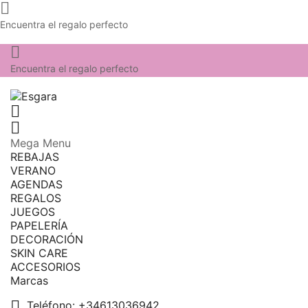

Encuentra el regalo perfecto

Encuentra el regalo perfecto


Mega Menu
REBAJAS
VERANO
AGENDAS
REGALOS
JUEGOS
PAPELERÍA
DECORACIÓN
SKIN CARE
ACCESORIOS
Marcas

Teléfono:
+34613036942