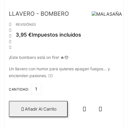
LLAVERO - BOMBERO

REVISIÓN(0)

3,95 €
Impuestos incluidos



¡Este bombero está on fire! 🔥😎
Un llavero con humor para quienes apagan fuegos… y
encienden pasiones. ❤️‍🔥
CANTIDAD:


Añadir Al Carrito
