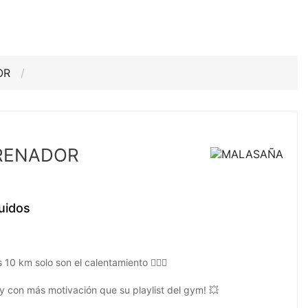
OR
TRENADOR
uidos
0 km solo son el calentamiento 🏋️‍♂️🔥
¡y con más motivación que su playlist del gym! 💥