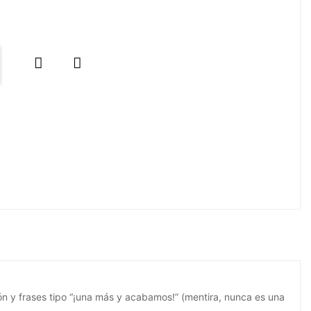


ión y frases tipo “¡una más y acabamos!” (mentira, nunca es una