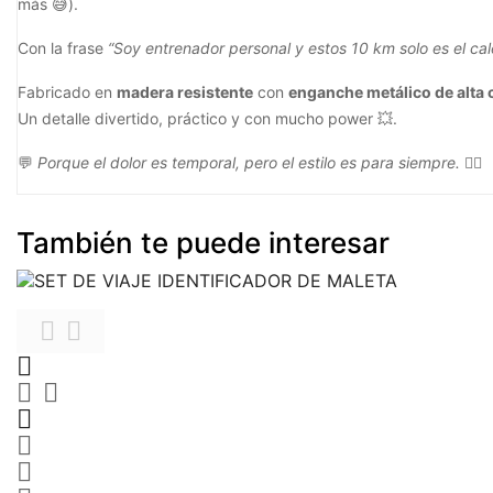
más 😅).
Con la frase
“Soy entrenador personal y estos 10 km solo es el ca
Fabricado en
madera resistente
con
enganche metálico de alta 
Un detalle divertido, práctico y con mucho power 💥.
💬
Porque el dolor es temporal, pero el estilo es para siempre.
🏋️‍♂️
También te puede interesar







