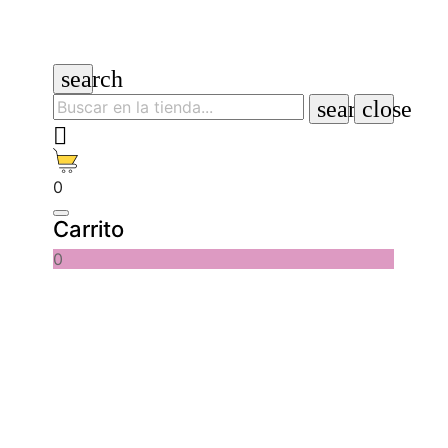
search
search
close

0
Carrito
0