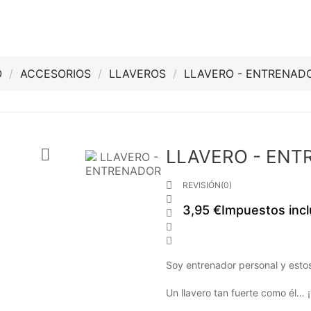
O
ACCESORIOS
LLAVEROS
LLAVERO - ENTRENAD

LLAVERO - EN

REVISIÓN(0)

3,95 €
Impuestos incl



Soy entrenador personal y estos 1
Un llavero tan fuerte como él… 