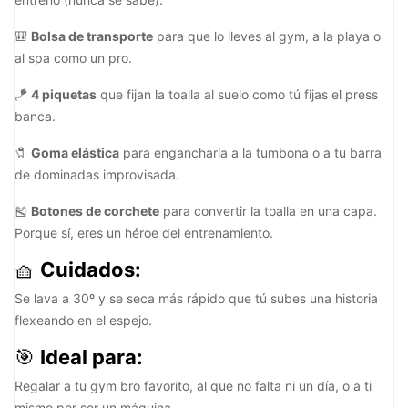
🎒
Bolsa de transporte
para que lo lleves al gym, a la playa o
al spa como un pro.
🪁
4 piquetas
que fijan la toalla al suelo como tú fijas el press
banca.
🧷
Goma elástica
para engancharla a la tumbona o a tu barra
de dominadas improvisada.
🎽
Botones de corchete
para convertir la toalla en una capa.
Porque sí, eres un héroe del entrenamiento.
🧺
Cuidados:
Se lava a 30º y se seca más rápido que tú subes una historia
flexeando en el espejo.
🎯
Ideal para:
Regalar a tu gym bro favorito, al que no falta ni un día, o a ti
mismo por ser un máquina.