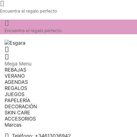

Encuentra el regalo perfecto

Encuentra el regalo perfecto


Mega Menu
REBAJAS
VERANO
AGENDAS
REGALOS
JUEGOS
PAPELERÍA
DECORACIÓN
SKIN CARE
ACCESORIOS
Marcas

Teléfono:
+34613036942