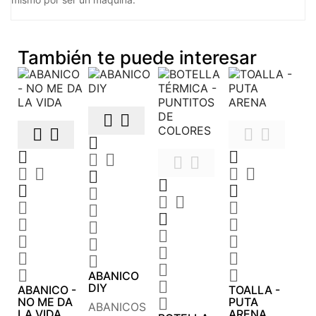
También te puede interesar










































ABANICO

DIY
ABANICO -
TOALLA -
NO ME DA

PUTA
ABANICOS
LA VIDA
ARENA