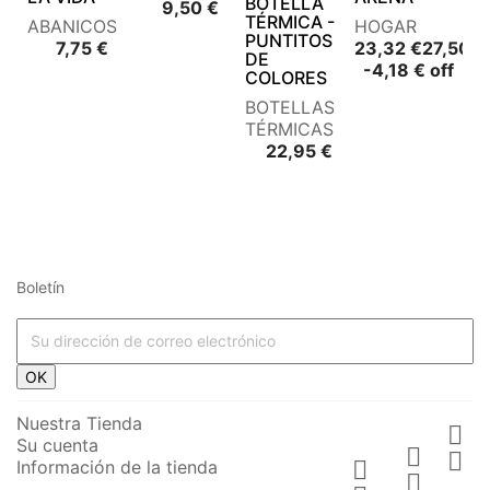
BOTELLA
Precio
9,50 €
TÉRMICA -
ABANICOS
HOGAR
PUNTITOS
Precio
7,75 €
23,32 €
27,50 €
DE
Precio
Prec
-4,18 € off
COLORES
base
BOTELLAS
TÉRMICAS
Precio
22,95 €
Boletín




















OK








Nuestra Tienda

Su cuenta






Información de la tienda





