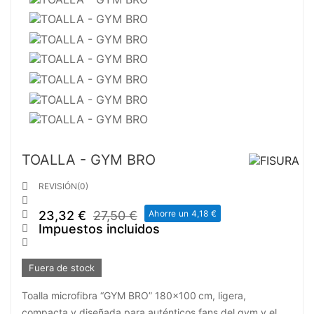
TOALLA - GYM BRO

REVISIÓN(0)

23,32 €
27,50 €
Ahorre un 4,18 €

Impuestos incluidos


Fuera de stock
Toalla microfibra “GYM BRO” 180x100 cm, ligera,
compacta y diseñada para auténticos fans del gym y el